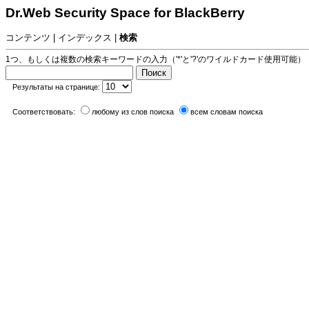
Dr.Web
Security Space for BlackBerry
コンテンツ
|
インデックス
|
検索
1つ、もしくは複数の検索キーワードの入力（'*'と'?'のワイルドカード使用可能）
Результаты на странице:
Соответствовать:
любому из слов поиска
всем словам поиска