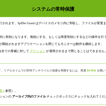
システムの常時保護
されます。SpIDer Guard はデバイスのメモリ内に常駐し、ファイルが
的に有効になります。無効にする、もしくは再度有効にするなどの操作を行
が開始されますアプリケーションを閉じてもモニターは動作を継続します。
は全ての脅威に対して
アクション
が適用されるまで閉じることはできません
す。リアルタイムでの常時アンチウイルス保護を再開するには、再度
Dr.Web
を開い
図 3
参照）。
ションの
アーカイブ内のファイル
チェックボックスにチェックを入れてくだ