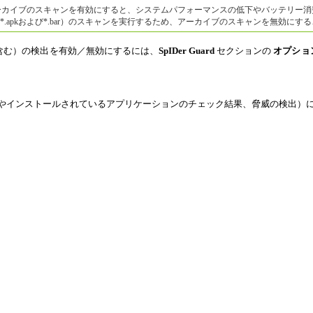
ーカイブのスキャンを有効にすると、システムパフォーマンスの低下やバッテリー消
ル（*.apkおよび*.bar）のスキャンを実行するため、アーカイブのスキャンを無効
含む）の検出を有効／無効にするには、
SpIDer Guard
セクションの
オプショ
やインストールされているアプリケーションのチェック結果、脅威の検出）